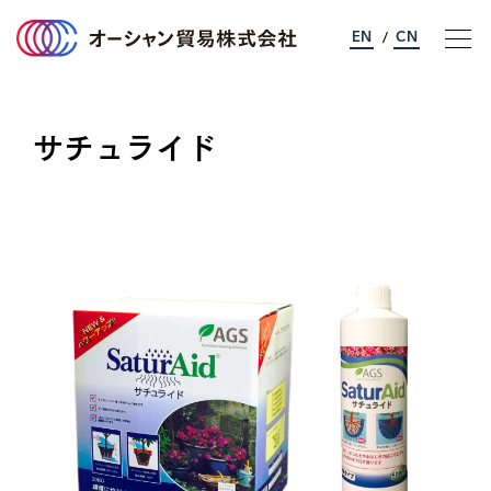
EN
CN
/
サチュライド
オーシャン貿易について
事業のご案内
サステナビリティ
企業情報
採用情報
お問い合わせ