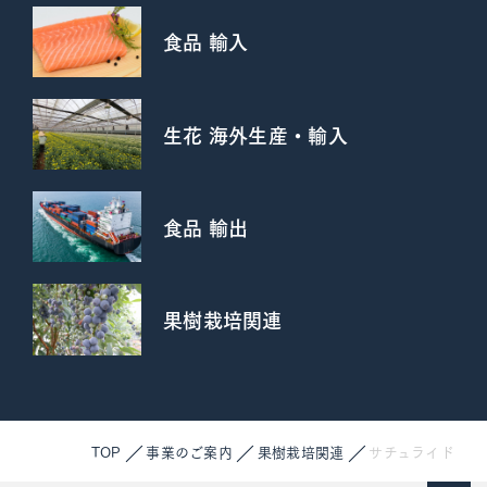
食品 輸入
生花 海外生産・輸入
食品 輸出
果樹栽培関連
TOP
事業のご案内
果樹栽培関連
サチュライド