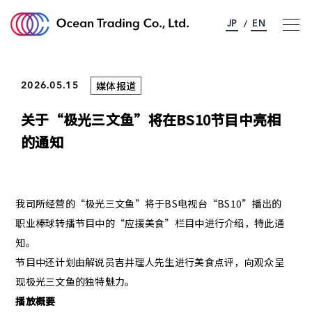
JP
EN
/
媒体报道
2026.05.15
关于海洋贸易股份
关于“极光三文鱼”将在BS10节目中亮相
事业介绍
的通知
可持续发展
我司所经营的“极光三文鱼”将于BS电视台“BS10”播出的
公司简介
职业棒球转播节目中的“应援美食”栏目中进行介绍，特此通
知。
联络我们
节目中还计划由解说员吉井理人先生进行美食点评，向观众呈
现极光三文鱼的独特魅力。
播放概要
新消息
交通资讯
隐私方针