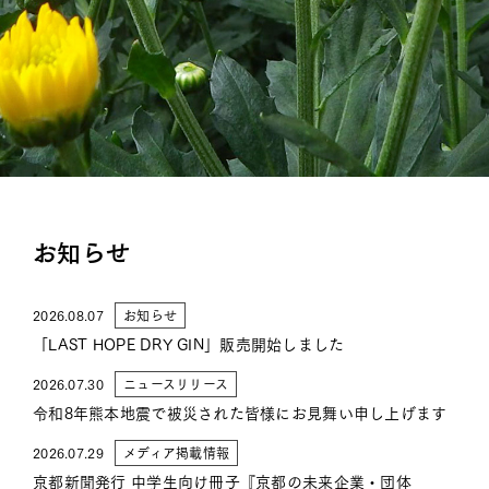
お知らせ
アクセス
プライバシーポリシー
オーシャン貿易
お知らせ
公式
Instagram
ブルーベリー
2026.08.07
お知らせ
公式
Instagram
「LAST HOPE DRY GIN」販売開始しました
2026.07.30
ニュースリリース
令和8年熊本地震で被災された皆様にお見舞い申し上げます
2026.07.29
メディア掲載情報
京都新聞発行 中学生向け冊子『京都の未来企業・団体