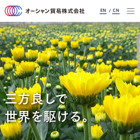
EN
CN
/
オーシャン貿易について
事業のご案内
サステナビリティ
三方良しで
企業情報
世界を駆ける。
採用情報
お問い合わせ