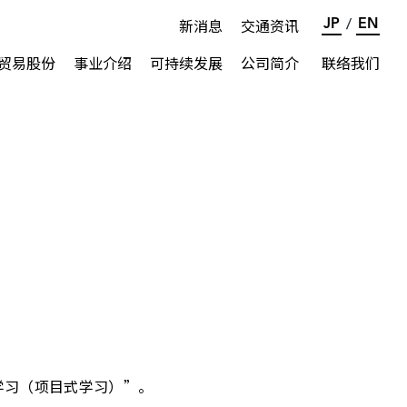
新消息
交通资讯
JP
EN
/
贸易股份
事业介绍
可持续发展
公司简介
联络我们
环境保护
SDGs
公司沿革
公司概要
鲜花 海外生产・进口
关于LOGO
新消息
社会贡献
与员工共发展
果树栽种相关业务
学习（项目式学习）”。