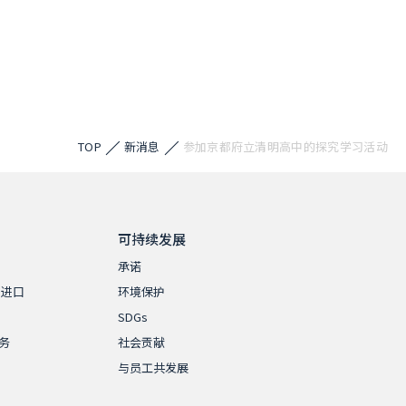
TOP
新消息
参加京都府立清明高中的探究学习活动
可持续发展
承诺
・进口
环境保护
SDGs
务
社会贡献
与员工共发展