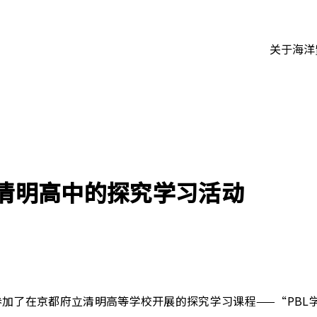
关于海洋
董事长的话
经营理念
食品进口
清明高中的探究学习活动
营业所以及关联公司
组织图
承诺
食品出口
参加了在京都府立清明高等学校开展的探究学习课程——“PBL