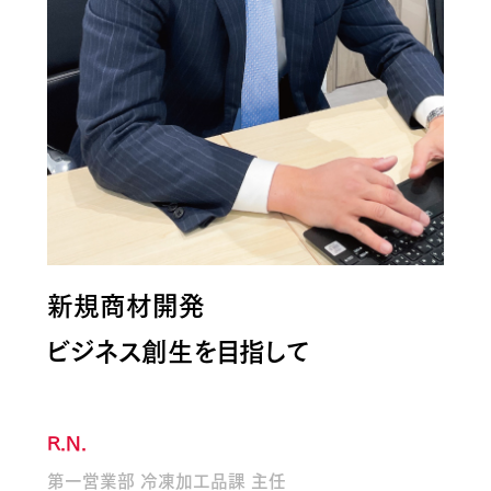
新規商材開発
ビジネス創生を目指して
R.N.
第一営業部 冷凍加工品課 主任