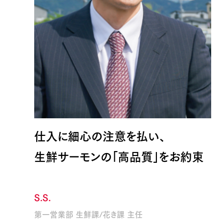
仕入に細心の注意を払い、
生鮮サーモンの「高品質」をお約束
S.S.
第一営業部 生鮮課/花き課 主任