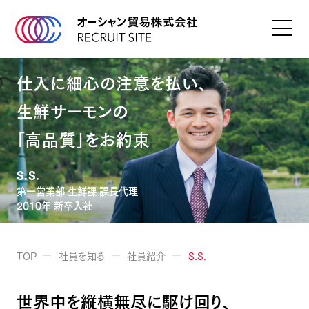
仕入に細心の注意を払い、
生鮮サーモンの
「高品質」をお約束
S.S.
第一営業部 生鮮課 課長代理
2010年 新卒入社
TOP
社員を知る
社員紹介
S.S.
世界中を縦横無尽に駆け回り、