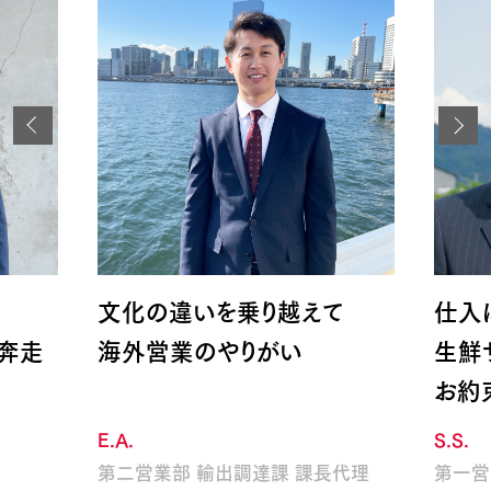
に
文化の違いを乗り越えて
仕入
奔走
海外営業のやりがい
生鮮
お約
E.A.
S.S.
第二営業部 輸出調達課 課長代理
第一営