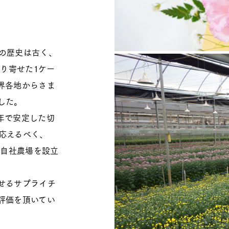
の歴史は古く、
取り寄せた1ケー
界各地からさま
した。
年で安定した切
応えるべく、
に自社農場を設立
せるサプライチ
評価を頂いてい