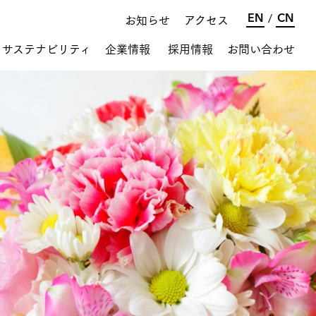
お知らせ
アクセス
EN
CN
/
サステナビリティ
企業情報
採用情報
お問い合わせ
プロジェクト紹介
環境のために
会社概要
SDGs
沿革
生花 海外生産・輸入
ベトナム農業事業
オーロラサーモン
®
食品輸出事業
ロゴについて
お知らせ
社会貢献
社員と共に
果樹栽培関連