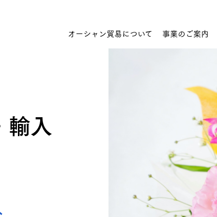
オーシャン貿易について
事業のご案内
・輸入
トップのメッセージ
経営理念
食品 輸入
オーシャン貿易について
営業所・関連会社
組織図
コミットメント
食品 輸出
、