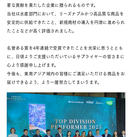
著な貢献を果たした企業に贈られるものです。
当社は水産部門において、リーズナブルかつ高品質な商品を
お知らせ
アクセス
プライバシーポリシー
安定的に供給できたこと、新規商材の導入を円滑に進められ
たことなどが高く評価されました。
名誉ある賞を4年連続で受賞できたことを光栄に思うととも
に、日頃よりご支援いただいているサプライヤーの皆さまに
心より感謝申し上げます。
オーシャン貿易
公式
Instagram
今後も、東南アジア域内の皆様にご満足いただける商品をお
届けできるよう、より一層努力してまいります。
ブルーベリー
公式
Instagram