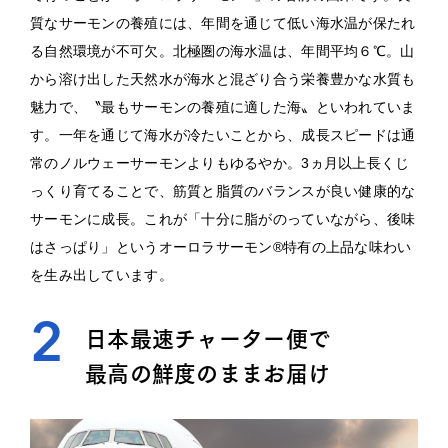
質なサーモンの養殖には、年間を通じて低い海水温が保たれ
る自然環境が不可欠。北極圏の海水温は、年間平均６℃。山
から溶け出した天然水が海水と混ざり合う栄養豊かな水質も
魅力で、〝最もサーモンの養殖に適した海〟といわれていま
す。一年を通じて海水が冷たいことから、成長スピードは通
常のノルウェーサーモンよりもゆるやか。3ヵ月以上長くじ
っくり育てることで、筋質と脂質のバランスが良い健康的な
サーモンに成長。これが「十分に脂がのっていながら、後味
はさっぱり」というオーロラサーモン®特有の上品な味わい
を生み出しています。
2
日本最速チャーター便で
最高の鮮度のままお届け