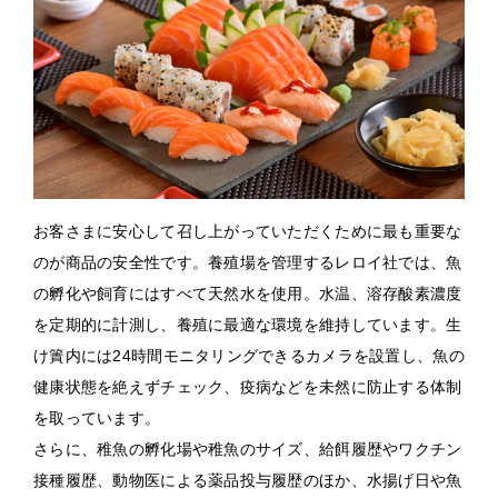
お客さまに安心して召し上がっていただくために最も重要な
のが商品の安全性です。養殖場を管理するレロイ社では、魚
の孵化や飼育にはすべて天然水を使用。水温、溶存酸素濃度
を定期的に計測し、養殖に最適な環境を維持しています。生
け簀内には24時間モニタリングできるカメラを設置し、魚の
健康状態を絶えずチェック、疫病などを未然に防止する体制
を取っています。
さらに、稚魚の孵化場や稚魚のサイズ、給餌履歴やワクチン
接種履歴、動物医による薬品投与履歴のほか、水揚げ日や魚