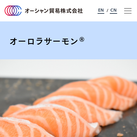
EN
CN
/
オーロラサーモン
®
オーシャン貿易について
事業のご案内
サステナビリティ
企業情報
採用情報
お問い合わせ