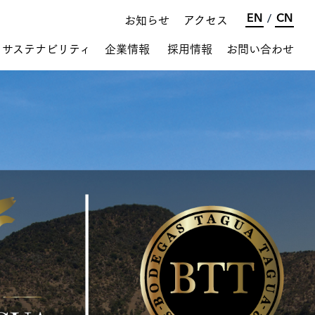
お知らせ
アクセス
EN
CN
/
サステナビリティ
企業情報
採用情報
お問い合わせ
プロジェクト紹介
環境のために
会社概要
SDGs
沿革
生花 海外生産・輸入
ベトナム農業事業
オーロラサーモン
®
食品輸出事業
ロゴについて
お知らせ
社会貢献
社員と共に
果樹栽培関連