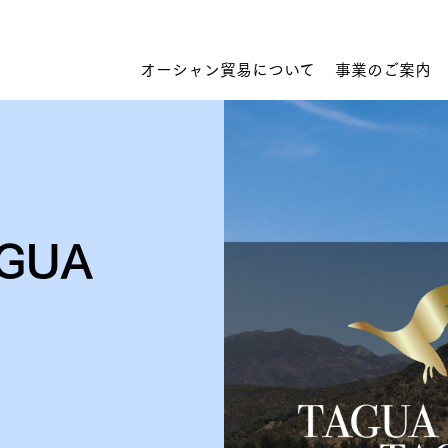
オーシャン貿易について
事業のご案内
GUA
トップのメッセージ
経営理念
食品 輸入
オーシャン貿易について
営業所・関連会社
組織図
コミットメント
食品 輸出