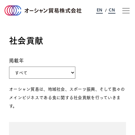
EN
CN
/
社会貢献
オーシャン貿易について
事業のご案内
掲載年
サステナビリティ
オーシャン貿易は、地域社会、スポーツ振興、そして我々の
企業情報
メインビジネスである食に関する社会貢献を行っていきま
す。
採用情報
お問い合わせ