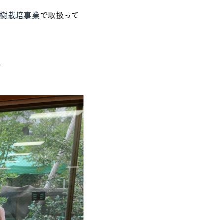
樹栽培事業
で取扱って
。