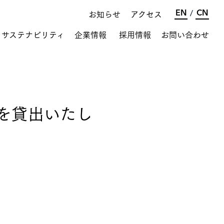
お知らせ
アクセス
EN
CN
/
サステナビリティ
企業情報
採用情報
お問い合わせ
プロジェクト紹介
を貸出いたし
環境のために
会社概要
SDGs
沿革
生花 海外生産・輸入
ベトナム農業事業
オーロラサーモン
®
食品輸出事業
ロゴについて
お知らせ
社会貢献
社員と共に
果樹栽培関連