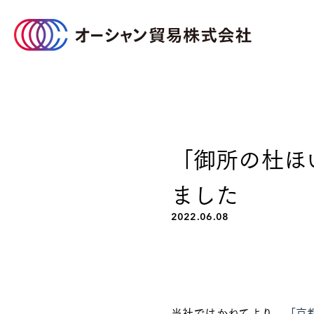
オーシャン貿易について
事業のご案内
サステナビリティ
企業情報
「御所の杜ほ
ました
2022.06.08
企業情報TOP
サステナビリティTOP
事業のご案内TOP
当社ではかねてより、
「京