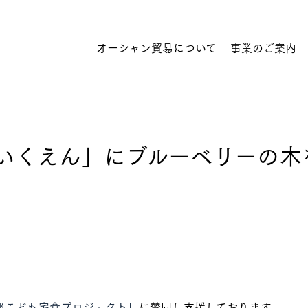
オーシャン貿易について
事業のご案内
いくえん」にブルーベリーの木
トップのメッセージ
経営理念
食品 輸入
オーシャン貿易について
営業所・関連会社
組織図
コミットメント
食品 輸出
都こども宅食プロジェクト」
に賛同し支援しております。