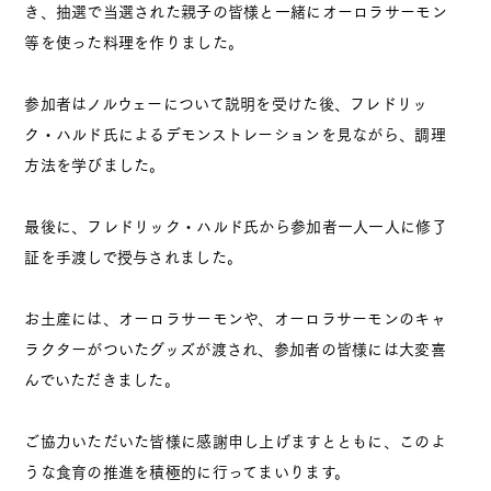
き、抽選で当選された親子の皆様と一緒にオーロラサーモン
等を使った料理を作りました。
お知らせ
アクセス
プライバシーポリシー
参加者はノルウェーについて説明を受けた後、フレドリッ
ク・ハルド氏によるデモンストレーションを見ながら、調理
方法を学びました。
最後に、フレドリック・ハルド氏から参加者一人一人に修了
オーシャン貿易
公式
証を手渡しで授与されました。
Instagram
ブルーベリー
お土産には、オーロラサーモンや、オーロラサーモンのキャ
公式
Instagram
ラクターがついたグッズが渡され、参加者の皆様には大変喜
んでいただきました。
ご協力いただいた皆様に感謝申し上げますとともに、このよ
うな食育の推進を積極的に行ってまいります。