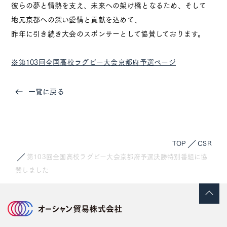
彼らの夢と情熱を支え、未来への架け橋となるため、そして
地元京都への深い愛情と貢献を込めて、
お知らせ
アクセス
プライバシーポリシー
昨年に引き続き大会のスポンサーとして協賛しております。
※第103回全国高校ラグビー大会京都府予選ページ
一覧に戻る
オーシャン貿易
公式
Instagram
TOP
CSR
ブルーベリー
公式
第103回全国高校ラグビー大会京都府予選決勝特別番組に協
Instagram
賛しました